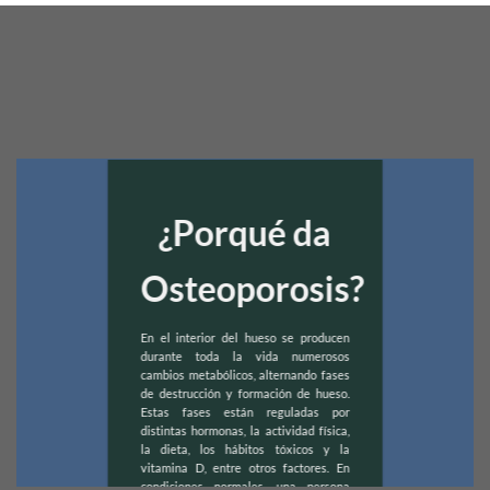
¿Porqué da
Osteoporosis?
En el interior del hueso se producen
durante toda la vida numerosos
cambios metabólicos, alternando fases
de destrucción y formación de hueso.
Estas fases están reguladas por
distintas hormonas, la actividad física,
la dieta, los hábitos tóxicos y la
vitamina D, entre otros factores. En
condiciones normales, una persona