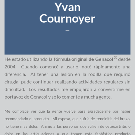
Yvan
Cournoyer
___
®
He estado utilizando la
fórmula original de Genacol
desde
2004.
Cuando comencé a usarlo, noté rápidamente una
diferencia.
Al tener una lesión en la rodilla que requirió
cirugía, pude continuar realizando actividades regulares sin
dificultad.
Los resultados me empujaron a convertirme en
portavoz de Genacol y se lo comente a mucha gente.
Me complace ver que la gente vuelve para agradecerme por haber
recomendado el producto.
Mi esposa, que sufría de tendinitis del brazo,
no tiene más dolor.
Animo a las personas que sufren de osteoartritis o
dolor en las articulaciones a que tomen este fantástico producto